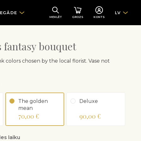
IEGĀDE
LV
MEKLĒT
GROZS
KONTS
's fantasy bouquet
k colors chosen by the local florist. Vase not
u
The golden
Deluxe
mean
70,00 €
90,00 €
es laiku