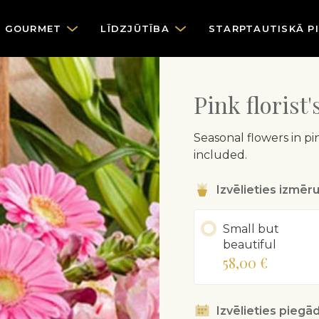
GOURMET
LĪDZJŪTĪBA
STARPTAUTISKĀ P
Pink florist
Seasonal flowers in pin
included.
Izvēlieties izmēr
Small but
beautiful
58,00 €
Izvēlieties piegād