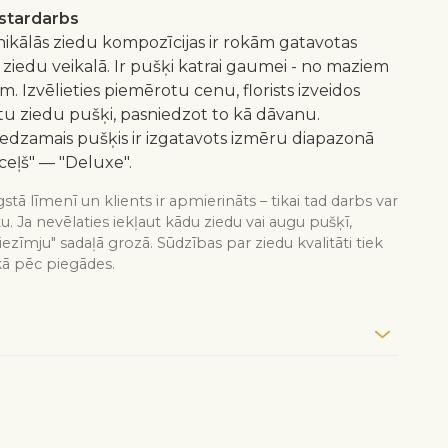
istardarbs
nikālās ziedu kompozīcijas ir rokām gatavotas
 ziedu veikalā. Ir pušķi katrai gaumei - no maziem
m. Izvēlieties piemērotu cenu, florists izveidos
 ziedu pušķi, pasniedzot to kā dāvanu.
redzamais pušķis ir izgatavots izmēru diapazonā
ceļš" — "Deluxe".
stā līmenī un klients ir apmierināts – tikai tad darbs var
tu. Ja nevēlaties iekļaut kādu ziedu vai augu pušķī,
iezīmju" sadaļā grozā. Sūdzības par ziedu kvalitāti tiek
kā pēc piegādes.