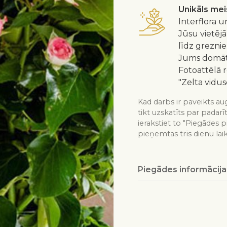
Unikāls me
Interflora u
Jūsu vietējā
līdz greznie
Jums domātu
Fotoattēlā 
"Zelta vidus
Kad darbs ir paveikts aug
tikt uzskatīts par padarī
ierakstiet to "Piegādes p
pieņemtas trīs dienu lai
Piegādes informācija