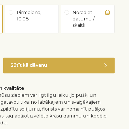
Pirmdiena,
Norādiet
10.08
datumu /
skaitli
Sūtīt kā dāvanu
 kvalitāte
ūsu ziediem var ilgt ilgu laiku, jo pušķi un
izgatavoti tikai no labākajiem un svaigākajiem
 izpildītu solījumu, florists var nomainīt pušķos
us, saglabājot izvēlēto krāsu gammu un kopējo
idu.