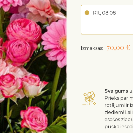
Rīt, 08.08
70,00 €
Izmaksas:
Svaigums un
Prieks par m
rotājumi ir 
ziediem! Lai
esošos zied
pušķa iespa