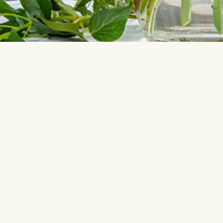
Sazinieties ar mums
Populārāk
info@interflora.lv
Dzimšanas 
+371 6785 4800
Jubileja
Bērniņa pi
Mēs Jums atbildēsim