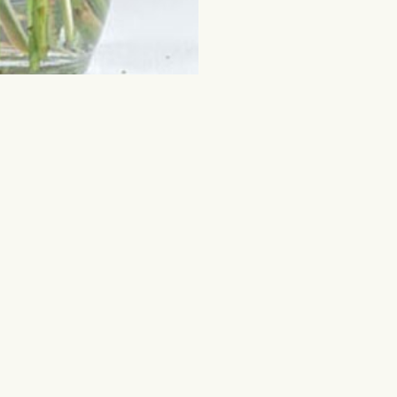
ie
Ziedi un citas dāvanas
diena
Grieztie ziedi
Jauktie pušķi
edzimšana
Telpaugi