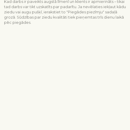
Kad darbs ir paveikts augstā līmenī un klients ir apmierināts – tikai
tad darbs var tikt uzskatīts par padarītu. Ja nevēlaties iekļaut kādu
ziedu vai augu pušķī, ierakstiet to "Piegādes piezīmju" sadaļā
grozā. Sūdzības par ziedu kvalitāti tiek pieņemtas trīs dienu laikā
pēc piegādes.
Piegādes informācija
Sazinieties ar mums
info@interflora.lv
+371 6785 4800
Mēs Jums atbildēsim
Pirmdiena - piektdiena
9:00-17:00