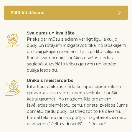
Sūtīt kā dāvanu
Svaigums un kvalitāte
Prieks par mūsu ziediem var ilgt ilgu laiku, jo
pušķi un rotājumi ir izgatavoti tikai no labākajiem
un svaigākajiem ziediem! Lai izpildītu solījumu,
florists var nomainīt pušķos esošos ziedus,
saglabājot izvēlēto krāsu gammu un kopējo
pušķa iespaidu.
Unikāls meistardarbs
Interflora unikālās ziedu kompozīcijas ir rokām
gatavotas Jūsu vietējā ziedu veikalā. Ir pušķi
katrai gaumei - no maziem līdz grezniem.
Izvēlieties piemērotu cenu, florists izveidos Jums
domātu ziedu pušķi, pasniedzot to kā dāvanu.
Fotoattēlā redzamais pušķis ir izgatavots izmēru
diapazonā "Zelta vidusceļš" — "Deluxe".