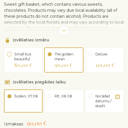
Sweet gift basket, which contains various sweets,
chocolates. Products may vary due local availability (all of
these products do not contain alcohol). Products are
selected by the local florists and may vary according to local
availability. The photo is illustrative. The basket is put
together by a local florist, so the products are not always
Izvēlieties izmēru
the same.
Small but
The golden
Deluxe
beautiful
mean
80,00 €
90,00 €
110,00 €
Izvēlieties piegādes laiku
Šodien, 07.08
Rīt, 08.08
Norādiet
datumu /
skaitli
90,00 €
Izmaksas: