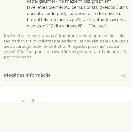
katrai gaumei - no maziem līdz grezniem.
Izvēlieties piemērotu cenu, florists izveidos Jums
domātu ziedu pušķi, pasniedzot to kā dāvanu.
Fotoattēlā redzamais pušķis ir izgatavots izmēru
diapazonā "Zelta vidusceļš" — "Deluxe".
Kad darbs ir paveikts augstā līmenī un klients ir apmierināts – tikai
tad darbs var tikt uzskatīts par padarītu. Ja nevēlaties iekļaut kādu
ziedu vai augu pušķī, ierakstiet to "Piegādes piezīmju" sadaļā
grozā. Sūdzības par ziedu kvalitāti tiek pieņemtas trīs dienu laikā
pēc piegādes.
Piegādes informācija
Sazinieties ar mums