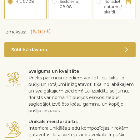
Rīt, 07.08
Sestdiena,
Norādiet
08.08
datumu /
skaitli
38,00 €
Izmaksas:
Sūtīt kā dāvanu
Svaigums un kvalitāte
Prieks par mūsu ziediem var ilgt ilgu laiku, jo
pušķi un rotājumi ir izgatavoti tikai no labākajiem
un svaigākajiem ziediem! Lai izpildītu solījumu,
florists var nomainīt pušķos esošos ziedus,
saglabājot izvēlēto krāsu gammu un kopējo
pušķa iespaidu.
Unikāls meistardarbs
Interflora unikālās ziedu kompozīcijas ir rokām
gatavotas Jūsu vietējā ziedu veikalā. Ir pušķi