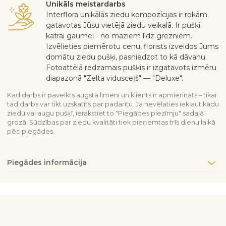
Unikāls meistardarbs
Interflora unikālās ziedu kompozīcijas ir rokām
gatavotas Jūsu vietējā ziedu veikalā. Ir pušķi
katrai gaumei - no maziem līdz grezniem.
Izvēlieties piemērotu cenu, florists izveidos Jums
domātu ziedu pušķi, pasniedzot to kā dāvanu.
Fotoattēlā redzamais pušķis ir izgatavots izmēru
diapazonā "Zelta vidusceļš" — "Deluxe".
Kad darbs ir paveikts augstā līmenī un klients ir apmierināts – tikai
tad darbs var tikt uzskatīts par padarītu. Ja nevēlaties iekļaut kādu
ziedu vai augu pušķī, ierakstiet to "Piegādes piezīmju" sadaļā
grozā. Sūdzības par ziedu kvalitāti tiek pieņemtas trīs dienu laikā
pēc piegādes.
Piegādes informācija