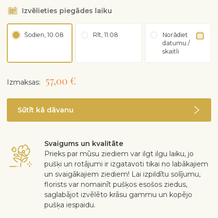
Izvēlieties piegādes laiku
Šodien, 10.08
Rīt, 11.08
Norādiet
datumu /
skaitli
57,00 €
Izmaksas:
Sūtīt kā dāvanu
Svaigums un kvalitāte
Prieks par mūsu ziediem var ilgt ilgu laiku, jo
pušķi un rotājumi ir izgatavoti tikai no labākajiem
un svaigākajiem ziediem! Lai izpildītu solījumu,
florists var nomainīt pušķos esošos ziedus,
saglabājot izvēlēto krāsu gammu un kopējo
pušķa iespaidu.