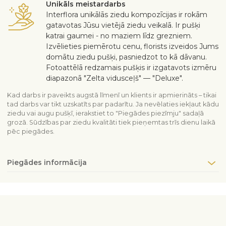
Unikāls meistardarbs
Interflora unikālās ziedu kompozīcijas ir rokām
gatavotas Jūsu vietējā ziedu veikalā. Ir pušķi
katrai gaumei - no maziem līdz grezniem.
Izvēlieties piemērotu cenu, florists izveidos Jums
domātu ziedu pušķi, pasniedzot to kā dāvanu.
Fotoattēlā redzamais pušķis ir izgatavots izmēru
diapazonā "Zelta vidusceļš" — "Deluxe".
Kad darbs ir paveikts augstā līmenī un klients ir apmierināts – tikai
tad darbs var tikt uzskatīts par padarītu. Ja nevēlaties iekļaut kādu
ziedu vai augu pušķī, ierakstiet to "Piegādes piezīmju" sadaļā
grozā. Sūdzības par ziedu kvalitāti tiek pieņemtas trīs dienu laikā
pēc piegādes.
Piegādes informācija