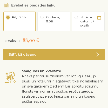
Izvēlieties piegādes laiku
Rīt, 10.08
Otrdiena,
Norādiet
11.08
datumu /
skaitli
88,00 €
Izmaksas:
Sūtīt kā dāvanu
Svaigums un kvalitāte
Prieks par mūsu ziediem var ilgt ilgu laiku, jo
pušķi un rotājumi ir izgatavoti tikai no labākajiem
un svaigākajiem ziediem! Lai izpildītu solījumu,
florists var nomainīt pušķos esošos ziedus,
saglabājot izvēlēto krāsu gammu un kopējo
pušķa iespaidu.