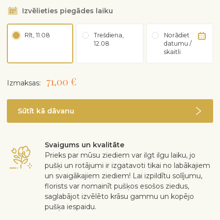
Izvēlieties piegādes laiku
Rīt, 11.08
Trešdiena,
Norādiet
12.08
datumu /
skaitli
71,00 €
Izmaksas:
Sūtīt kā dāvanu
Svaigums un kvalitāte
Prieks par mūsu ziediem var ilgt ilgu laiku, jo
pušķi un rotājumi ir izgatavoti tikai no labākajiem
un svaigākajiem ziediem! Lai izpildītu solījumu,
florists var nomainīt pušķos esošos ziedus,
saglabājot izvēlēto krāsu gammu un kopējo
pušķa iespaidu.