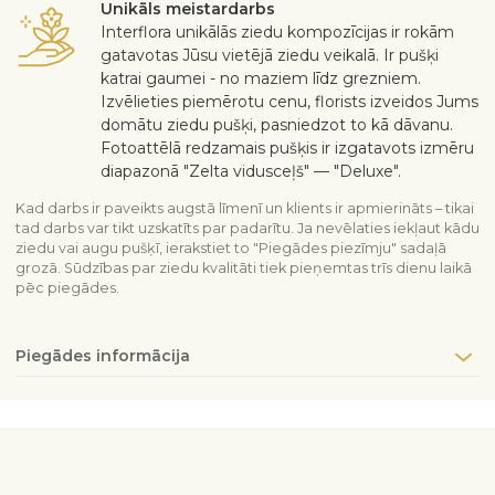
Unikāls meistardarbs
Interflora unikālās ziedu kompozīcijas ir rokām
gatavotas Jūsu vietējā ziedu veikalā. Ir pušķi
katrai gaumei - no maziem līdz grezniem.
Izvēlieties piemērotu cenu, florists izveidos Jums
domātu ziedu pušķi, pasniedzot to kā dāvanu.
Fotoattēlā redzamais pušķis ir izgatavots izmēru
diapazonā "Zelta vidusceļš" — "Deluxe".
Kad darbs ir paveikts augstā līmenī un klients ir apmierināts – tikai
tad darbs var tikt uzskatīts par padarītu. Ja nevēlaties iekļaut kādu
ziedu vai augu pušķī, ierakstiet to "Piegādes piezīmju" sadaļā
grozā. Sūdzības par ziedu kvalitāti tiek pieņemtas trīs dienu laikā
pēc piegādes.
Piegādes informācija