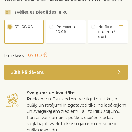
Izvēlieties piegādes laiku
Rīt, 08.08
Pirmdiena,
Norādiet
10.08
datumu /
skaitli
97,00 €
Izmaksas:
Sūtīt kā dāvanu
Svaigums un kvalitāte
Prieks par mūsu ziediem var ilgt ilgu laiku, jo
pušķi un rotājumi ir izgatavoti tikai no labākajiem
un svaigākajiem ziediem! Lai izpildītu solījumu,
florists var nomainīt pušķos esošos ziedus,
saglabājot izvēlēto krāsu gammu un kopējo
pušķa iespaidu.