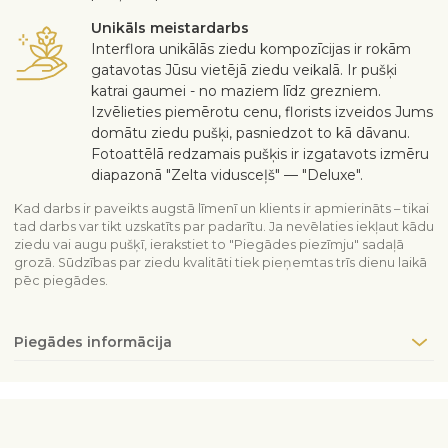
Unikāls meistardarbs
Interflora unikālās ziedu kompozīcijas ir rokām
gatavotas Jūsu vietējā ziedu veikalā. Ir pušķi
katrai gaumei - no maziem līdz grezniem.
Izvēlieties piemērotu cenu, florists izveidos Jums
domātu ziedu pušķi, pasniedzot to kā dāvanu.
Fotoattēlā redzamais pušķis ir izgatavots izmēru
diapazonā "Zelta vidusceļš" — "Deluxe".
Kad darbs ir paveikts augstā līmenī un klients ir apmierināts – tikai
tad darbs var tikt uzskatīts par padarītu. Ja nevēlaties iekļaut kādu
ziedu vai augu pušķī, ierakstiet to "Piegādes piezīmju" sadaļā
grozā. Sūdzības par ziedu kvalitāti tiek pieņemtas trīs dienu laikā
pēc piegādes.
Piegādes informācija