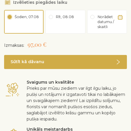
Izvēlieties piegādes laiku
Šodien, 07.08
Rīt, 08.08
Norādiet
datumu /
skaitli
97,00 €
Izmaksas:
Sūtīt kā dāvanu
Svaigums un kvalitāte
Prieks par mūsu ziediem var ilgt ilgu laiku, jo
pušķi un rotājumi ir izgatavoti tikai no labākajiem
un svaigākajiem ziediem! Lai izpildītu solījumu,
florists var nomainīt pušķos esošos ziedus,
saglabājot izvēlēto krāsu gammu un kopējo
pušķa iespaidu.
Unikāls meistardarbs