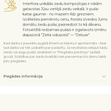
Interflora unikālās ziedu kompozīcijas ir rokām
gatavotas Jūsu vietējā ziedu veikalā. Ir pušķi
katrai gaumei - no maziem līdz grezniem.
Izvēlieties piemērotu cenu, florists izveidos Jums
domātu ziedu pušķi, pasniedzot to kā dāvanu.
Fotoattēlā redzamais pušķis ir izgatavots izmēru
diapazonā "Zelta vidusceļš" — "Deluxe".
Kad darbs ir paveikts augstā līmenī un klients ir apmierināts – tikai
tad darbs var tikt uzskatīts par padarītu. Ja nevēlaties iekļaut kādu
ziedu vai augu pušķī, ierakstiet to "Piegādes piezīmju" sadaļā
grozā. Sūdzības par ziedu kvalitāti tiek pieņemtas trīs dienu laikā
pēc piegādes.
Piegādes informācija