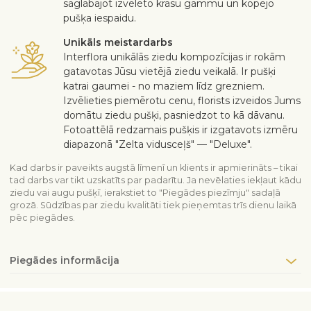
saglabājot izvēlēto krāsu gammu un kopējo
pušķa iespaidu.
Unikāls meistardarbs
Interflora unikālās ziedu kompozīcijas ir rokām
gatavotas Jūsu vietējā ziedu veikalā. Ir pušķi
katrai gaumei - no maziem līdz grezniem.
Izvēlieties piemērotu cenu, florists izveidos Jums
domātu ziedu pušķi, pasniedzot to kā dāvanu.
Fotoattēlā redzamais pušķis ir izgatavots izmēru
diapazonā "Zelta vidusceļš" — "Deluxe".
Kad darbs ir paveikts augstā līmenī un klients ir apmierināts – tikai
tad darbs var tikt uzskatīts par padarītu. Ja nevēlaties iekļaut kādu
ziedu vai augu pušķī, ierakstiet to "Piegādes piezīmju" sadaļā
grozā. Sūdzības par ziedu kvalitāti tiek pieņemtas trīs dienu laikā
pēc piegādes.
Piegādes informācija