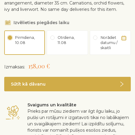
arrangement, diameter 35 cm. Carnations, orchid flowers,
ivy and liverwort. No same day deliveries for this item.
Izvēlieties piegādes laiku
Pirmdiena,
Otrdiena,
Norādiet
10.08
11.08
datumu /
skaitli
158,00 €
Izmaksas:
Sūtīt kā dāvanu
Svaigums un kvalitāte
Prieks par mūsu ziediem var ilgt ilgu laiku, jo
pušķi un rotājumi ir izgatavoti tikai no labākajiem
un svaigākajiem ziediem! Lai izpildītu solījumu,
florists var nomainīt pušķos esošos ziedus,