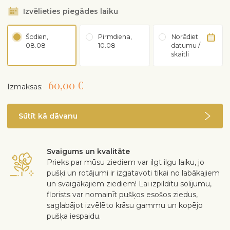
Izvēlieties piegādes laiku
Šodien,
Pirmdiena,
Norādiet
08.08
10.08
datumu /
skaitli
60,00 €
Izmaksas:
Sūtīt kā dāvanu
Svaigums un kvalitāte
Prieks par mūsu ziediem var ilgt ilgu laiku, jo
pušķi un rotājumi ir izgatavoti tikai no labākajiem
un svaigākajiem ziediem! Lai izpildītu solījumu,
florists var nomainīt pušķos esošos ziedus,
saglabājot izvēlēto krāsu gammu un kopējo
pušķa iespaidu.