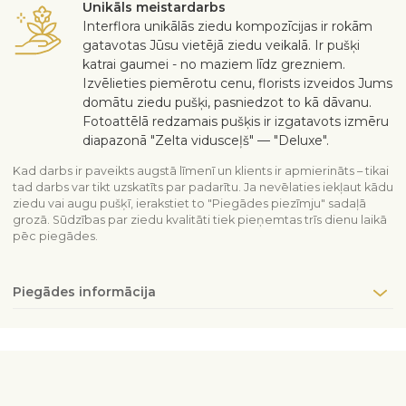
Unikāls meistardarbs
Interflora unikālās ziedu kompozīcijas ir rokām
gatavotas Jūsu vietējā ziedu veikalā. Ir pušķi
katrai gaumei - no maziem līdz grezniem.
Izvēlieties piemērotu cenu, florists izveidos Jums
domātu ziedu pušķi, pasniedzot to kā dāvanu.
Fotoattēlā redzamais pušķis ir izgatavots izmēru
diapazonā "Zelta vidusceļš" — "Deluxe".
Kad darbs ir paveikts augstā līmenī un klients ir apmierināts – tikai
tad darbs var tikt uzskatīts par padarītu. Ja nevēlaties iekļaut kādu
ziedu vai augu pušķī, ierakstiet to "Piegādes piezīmju" sadaļā
grozā. Sūdzības par ziedu kvalitāti tiek pieņemtas trīs dienu laikā
pēc piegādes.
Piegādes informācija