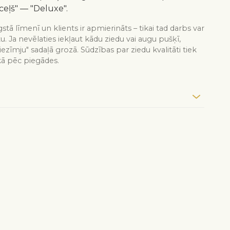
ceļš" — "Deluxe".
stā līmenī un klients ir apmierināts – tikai tad darbs var
tu. Ja nevēlaties iekļaut kādu ziedu vai augu pušķī,
iezīmju" sadaļā grozā. Sūdzības par ziedu kvalitāti tiek
kā pēc piegādes.