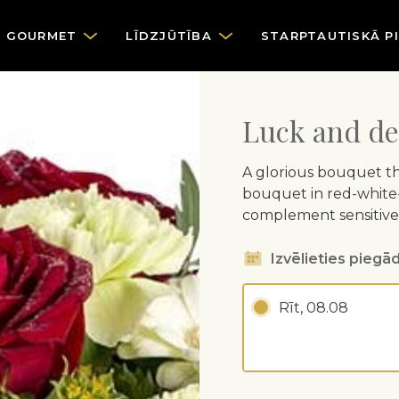
GOURMET
LĪDZJŪTĪBA
STARPTAUTISKĀ P
Luck and de
A glorious bouquet th
bouquet in red-white-g
complement sensitive 
Izvēlieties piegād
Rīt, 08.08