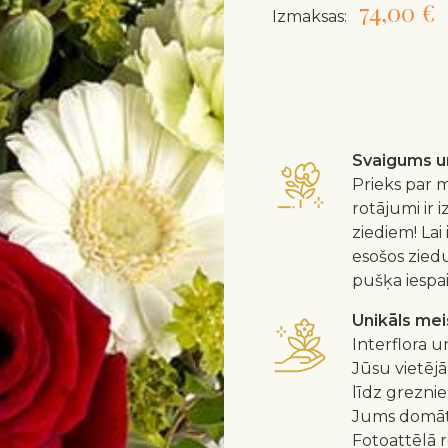
74,00 €
Izmaksas:
Svaigums un
Prieks par m
rotājumi ir 
ziediem! Lai
esošos zied
pušķa iespa
Unikāls me
Interflora u
Jūsu vietējā
līdz greznie
Jums domātu
Fotoattēlā 