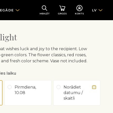
IEGĀDE
LV
MEKLĒT
GROZS
KONTS
light
at wishes luck and joy to the recipient. Low
reen colors. The flower classics, red roses,
and fresh color scheme. Vase not included.
es laiku
Pirmdiena,
Norādiet
10.08
datumu /
skaitli