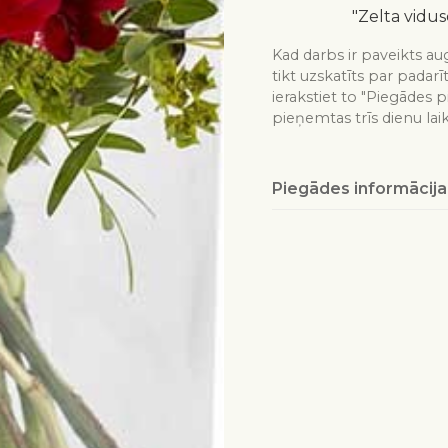
"Zelta vidus
Kad darbs ir paveikts aug
tikt uzskatīts par padarī
ierakstiet to "Piegādes p
pieņemtas trīs dienu lai
Piegādes informācija