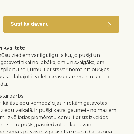
Sūtīt kā dāvanu
 kvalitāte
ūsu ziediem var ilgt ilgu laiku, jo pušķi un
izgatavoti tikai no labākajiem un svaigākajiem
 izpildītu solījumu, florists var nomainīt pušķos
us, saglabājot izvēlēto krāsu gammu un kopējo
idu.
istardarbs
nikālās ziedu kompozīcijas ir rokām gatavotas
 ziedu veikalā. Ir pušķi katrai gaumei - no maziem
m. Izvēlieties piemērotu cenu, florists izveidos
 ziedu pušķi, pasniedzot to kā dāvanu.
redzamais pušķis ir izgatavots izmēru diapazonā