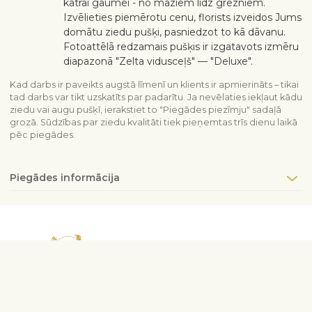
katrai gaumei - no maziem līdz grezniem.
Izvēlieties piemērotu cenu, florists izveidos Jums
domātu ziedu pušķi, pasniedzot to kā dāvanu.
Fotoattēlā redzamais pušķis ir izgatavots izmēru
diapazonā "Zelta vidusceļš" — "Deluxe".
Kad darbs ir paveikts augstā līmenī un klients ir apmierināts – tikai
tad darbs var tikt uzskatīts par padarītu. Ja nevēlaties iekļaut kādu
ziedu vai augu pušķī, ierakstiet to "Piegādes piezīmju" sadaļā
grozā. Sūdzības par ziedu kvalitāti tiek pieņemtas trīs dienu laikā
pēc piegādes.
Piegādes informācija
Sazinieties ar mums