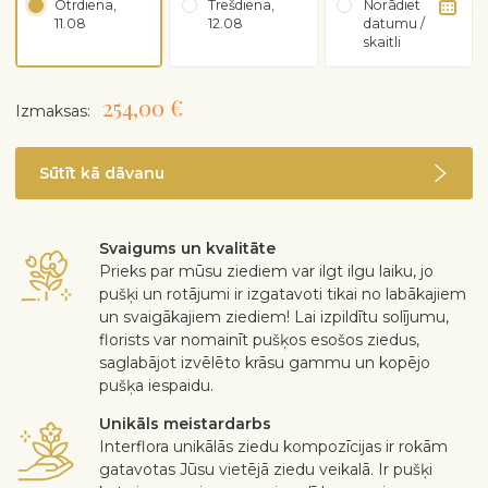
Otrdiena,
Trešdiena,
Norādiet
11.08
12.08
datumu /
skaitli
254,00 €
Izmaksas:
Sūtīt kā dāvanu
Svaigums un kvalitāte
Prieks par mūsu ziediem var ilgt ilgu laiku, jo
pušķi un rotājumi ir izgatavoti tikai no labākajiem
un svaigākajiem ziediem! Lai izpildītu solījumu,
florists var nomainīt pušķos esošos ziedus,
saglabājot izvēlēto krāsu gammu un kopējo
pušķa iespaidu.
Unikāls meistardarbs
Interflora unikālās ziedu kompozīcijas ir rokām
gatavotas Jūsu vietējā ziedu veikalā. Ir pušķi