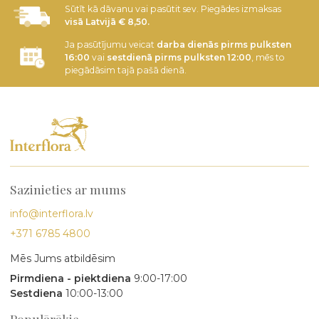
Sūtīt kā dāvanu vai pasūtit sev. Piegādes izmaksas
visā Latvijā € 8,50.
Ja pasūtījumu veicat
darba dienās pirms pulksten
16:00
vai
sestdienā pirms pulksten 12:00
, mēs to
piegādāsim tajā pašā dienā.
Sazinieties ar mums
info@interflora.lv
+371 6785 4800
Mēs Jums atbildēsim
Pirmdiena - piektdiena
9:00-17:00
Sestdiena
10:00-13:00
Populārākie