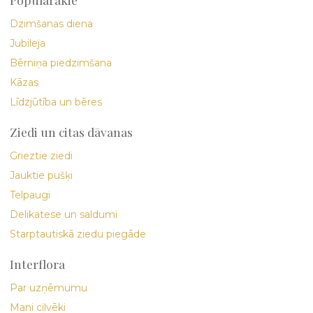
Dzimšanas diena
Jubileja
Bērniņa piedzimšana
Kāzas
Līdzjūtība un bēres
Ziedi un citas dāvanas
Grieztie ziedi
Jauktie pušķi
Telpaugi
Delikatese un saldumi
Starptautiskā ziedu piegāde
Interflora
Par uzņēmumu
Mani cilvēki