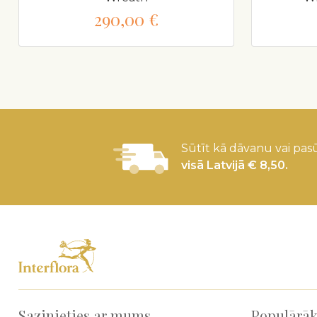
290,00 €
Sūtīt kā dāvanu vai pasū
visā Latvijā € 8,50.
Sazinieties ar mums
Populārāk