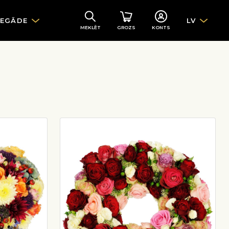
IEGĀDE
LV
MEKLĒT
GROZS
KONTS