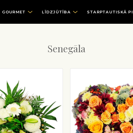
GOURMET
LĪDZJŪTĪBA
STARPTAUTISKĀ P
Senegāla