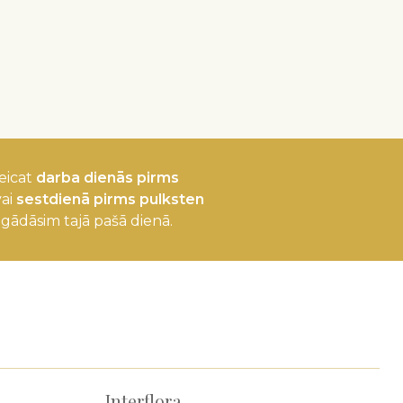
eicat
darba dienās pirms
ai
sestdienā pirms pulksten
egādāsim tajā pašā dienā.
Interflora