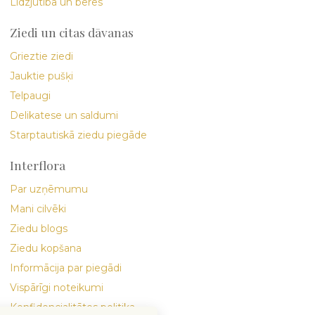
Līdzjūtība un bēres
Ziedi un citas dāvanas
Grieztie ziedi
Jauktie pušķi
Telpaugi
Delikatese un saldumi
Starptautiskā ziedu piegāde
Interflora
Par uzņēmumu
Mani cilvēki
Ziedu blogs
Ziedu kopšana
Informācija par piegādi
Vispārīgi noteikumi
Konfidencialitātes politika