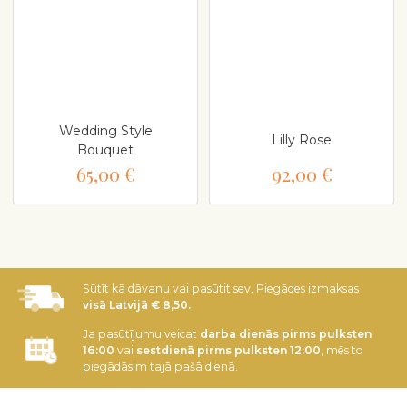
Wedding Style
Lilly Rose
Bouquet
65,00 €
92,00 €
Sūtīt kā dāvanu vai pasūtit sev. Piegādes izmaksas
visā Latvijā € 8,50.
Ja pasūtījumu veicat
darba dienās pirms pulksten
16:00
vai
sestdienā pirms pulksten 12:00
, mēs to
piegādāsim tajā pašā dienā.