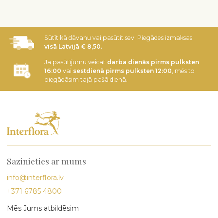
Sūtīt kā dāvanu vai pasūtit sev. Piegādes izmaksas
visā Latvijā € 8,50.
Ja pasūtījumu veicat
darba dienās pirms pulksten
16:00
vai
sestdienā pirms pulksten 12:00
, mēs to
piegādāsim tajā pašā dienā.
Sazinieties ar mums
info@interflora.lv
+371 6785 4800
Mēs Jums atbildēsim