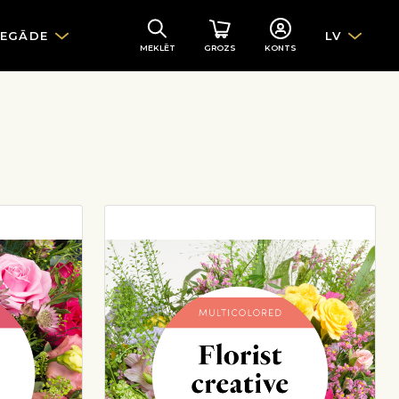
IEGĀDE
LV
MEKLĒT
GROZS
KONTS