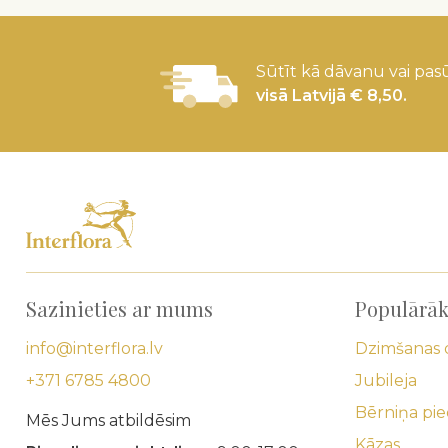
Sūtīt kā dāvanu vai pasū
visā Latvijā € 8,50.
Sazinieties ar mums
Populārāk
info@interflora.lv
Dzimšanas 
+371 6785 4800
Jubileja
Bērniņa pi
Mēs Jums atbildēsim
Kāzas