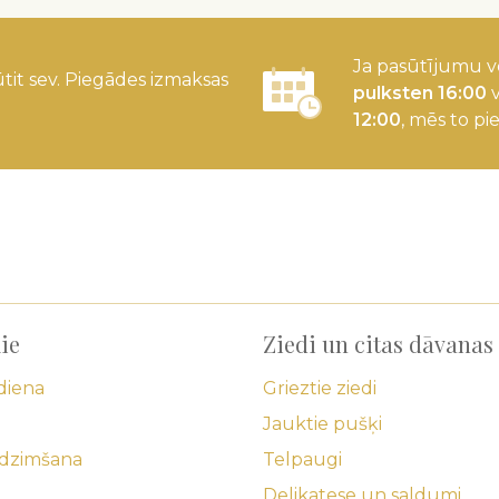
Ja pasūtījumu v
tit sev. Piegādes izmaksas
pulksten 16:00
v
12:00
, mēs to pi
ie
Ziedi un citas dāvanas
diena
Grieztie ziedi
Jauktie pušķi
edzimšana
Telpaugi
Delikatese un saldumi