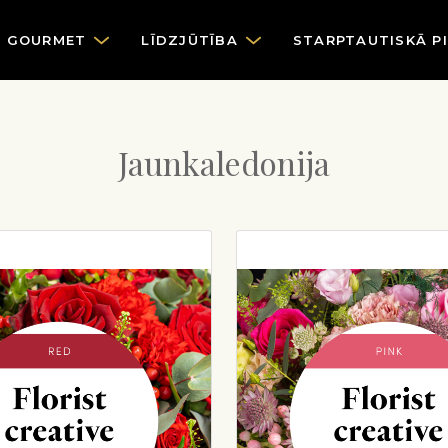
GOURMET
LĪDZJŪTĪBA
STARPTAUTISKĀ P
Jaunkaledonija