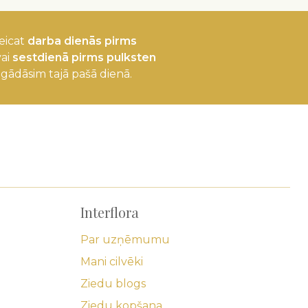
eicat
darba dienās pirms
ai
sestdienā pirms pulksten
egādāsim tajā pašā dienā.
Interflora
Par uzņēmumu
Mani cilvēki
Ziedu blogs
Ziedu kopšana