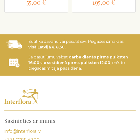
55,00 €
195,00 €
Sūtīt kā dāvanu vai pasūtit sev. Piegādes izmaksas
visā Latvijā € 8,50.
Ja pasūtījumu veicat
darba dienās pirms pulksten
16:00
vai
sestdienā pirms pulksten 12:00
, mēs to
piegādāsim tajā pašā dienā.
Sazinieties ar mums
info@interflora.lv
+371 6785 4800