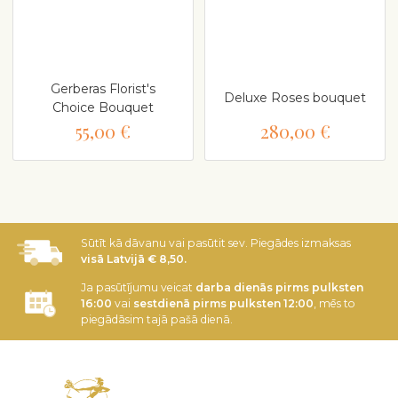
Gerberas Florist's
Deluxe Roses bouquet
Choice Bouquet
55,00 €
280,00 €
Sūtīt kā dāvanu vai pasūtit sev. Piegādes izmaksas
visā Latvijā € 8,50.
Ja pasūtījumu veicat
darba dienās pirms pulksten
16:00
vai
sestdienā pirms pulksten 12:00
, mēs to
piegādāsim tajā pašā dienā.