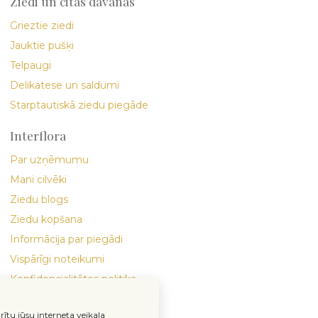
Ziedi un citas dāvanas
Grieztie ziedi
Jauktie pušķi
Telpaugi
Delikatese un saldumi
Starptautiskā ziedu piegāde
Interflora
Par uzņēmumu
Mani cilvēki
Ziedu blogs
Ziedu kopšana
Informācija par piegādi
Vispārīgi noteikumi
Konfidencialitātes politika
rītu jūsu interneta veikala