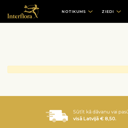
NOTIKUMS
ZIEDI
Sūtīt kā dāvanu vai pasū
visā Latvijā € 8,50.