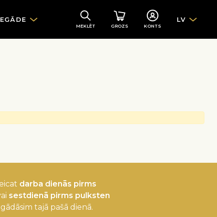
IEGĀDE
LV
MEKLĒT
GROZS
KONTS
eicat
darba dienās pirms
ai
sestdienā pirms pulksten
egādāsim tajā pašā dienā.