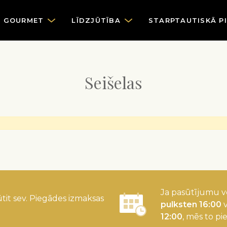
GOURMET
LĪDZJŪTĪBA
STARPTAUTISKĀ P
Seišelas
Ja pasūtījumu v
tit sev. Piegādes izmaksas
pulksten 16:00
v
12:00
, mēs to pi