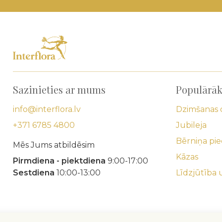
Sazinieties ar mums
Populārāk
info@interflora.lv
Dzimšanas 
+371 6785 4800
Jubileja
Bērniņa pi
Mēs Jums atbildēsim
Kāzas
Pirmdiena - piektdiena
9:00-17:00
Sestdiena
10:00-13:00
Līdzjūtība 