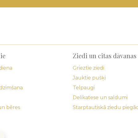
ie
Ziedi un citas dāvanas
diena
Grieztie ziedi
Jauktie pušķi
edzimšana
Telpaugi
Delikatese un saldumi
un bēres
Starptautiskā ziedu piegā