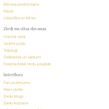
Bērniņa piedzimšana
Kāzas
Līdzjūtība un bēres
Ziedi un citas dāvanas
Grieztie ziedi
Jauktie pušķi
Telpaugi
Delikatese un saldumi
Starptautiskā ziedu piegāde
Interflora
Par uzņēmumu
Mani cilvēki
Ziedu blogs
Ziedu kopšana