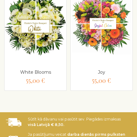
White Blooms
Joy
55,00 €
55,00 €
Sūtīt kā dāvanu vai pasūtit sev. Piegādes izmaksas
visā Latvijā € 8,50.
Ja pasūtījumu veicat
darba dienās pirms pulksten