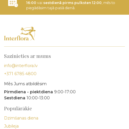
16:00
vai
sestdienā pirms pulksten 12:00
, mēs to
piegādāsim tajā pašā dienā.
Sazinieties ar mums
info@interflora.lv
+371 6785 4800
Mēs Jums atbildēsim
Pirmdiena - piektdiena
9:00-17:00
Sestdiena
10:00-13:00
Populārākie
Dzimšanas diena
Jubileja