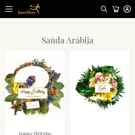
Saūda Arābija
Happy Birthday