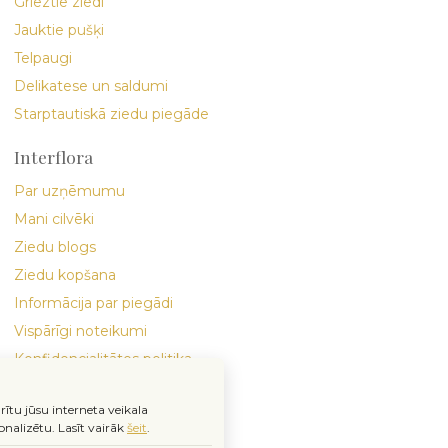
Grieztie ziedi
Jauktie pušķi
Telpaugi
Delikatese un saldumi
Starptautiskā ziedu piegāde
Interflora
Par uzņēmumu
Mani cilvēki
Ziedu blogs
Ziedu kopšana
Informācija par piegādi
Vispārīgi noteikumi
Konfidencialitātes politika
rītu jūsu interneta veikala
nalizētu.
Lasīt vairāk
šeit
.