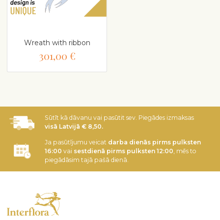
Wreath with ribbon
301,00 €
Sūtīt kā dāvanu vai pasūtit sev. Piegādes izmaksas
visā Latvijā € 8,50.
Ja pasūtījumu veicat
darba dienās pirms pulksten
16:00
vai
sestdienā pirms pulksten 12:00
, mēs to
piegādāsim tajā pašā dienā.