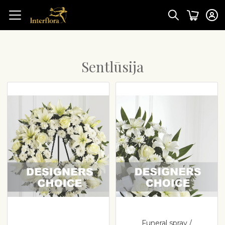
Sentlūsija
Funeral spray /