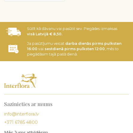
Sūtīt kā dāvanu vai pasūtit sev. Piegādes izmaksas
visā Latvijā € 8,50.
Ja pasūtījumu veicat
darba dienās pirms pulksten
16:00
vai
sestdienā pirms pulksten 12:00
, mēs to
piegādāsim tajā pašā dienā.
Sazinieties ar mums
info@interflora.lv
+371 6785 4800
Mēs Jums atbildēsim