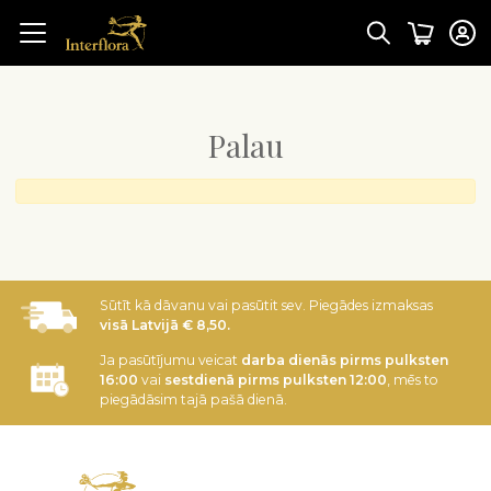
Palau
Sūtīt kā dāvanu vai pasūtit sev. Piegādes izmaksas
visā Latvijā € 8,50.
Ja pasūtījumu veicat
darba dienās pirms pulksten
16:00
vai
sestdienā pirms pulksten 12:00
, mēs to
piegādāsim tajā pašā dienā.