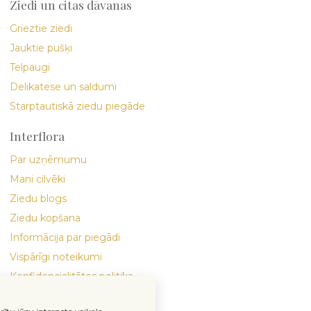
Ziedi un citas dāvanas
Grieztie ziedi
Jauktie pušķi
Telpaugi
Delikatese un saldumi
Starptautiskā ziedu piegāde
Interflora
Par uzņēmumu
Mani cilvēki
Ziedu blogs
Ziedu kopšana
Informācija par piegādi
Vispārīgi noteikumi
Konfidencialitātes politika