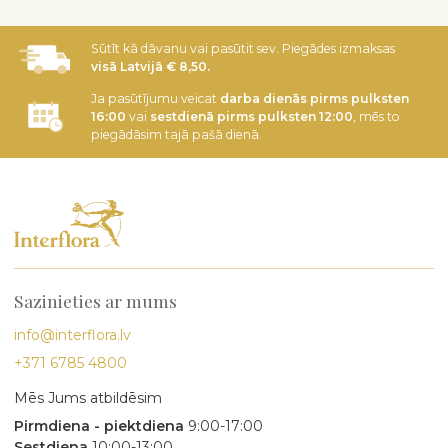
Sūtīt kā dāvanu vai pasūtit sev. Piegādes izmaksas
visā Latvijā € 8,50.
Ja pasūtījumu veicat
darba dienās pirms pulksten
16:00
vai
sestdienā pirms pulksten 12:00
, mēs to
piegādāsim tajā pašā dienā.
Sazinieties ar mums
info@interflora.lv
+371 6785 4800
Mēs Jums atbildēsim
Pirmdiena - piektdiena
9:00-17:00
Sestdiena
10:00-13:00