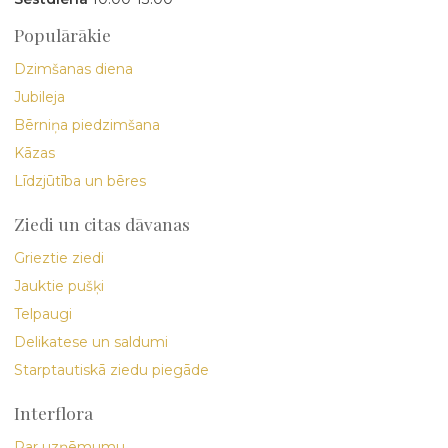
Populārākie
Dzimšanas diena
Jubileja
Bērniņa piedzimšana
Kāzas
Līdzjūtība un bēres
Ziedi un citas dāvanas
Grieztie ziedi
Jauktie pušķi
Telpaugi
Delikatese un saldumi
Starptautiskā ziedu piegāde
Interflora
Par uzņēmumu