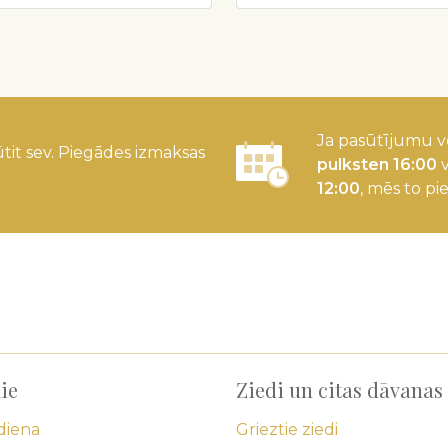
Ja pasūtījumu v
tit sev. Piegādes izmaksas
pulksten 16:00
v
12:00
, mēs to pi
ie
Ziedi un citas dāvanas
diena
Grieztie ziedi