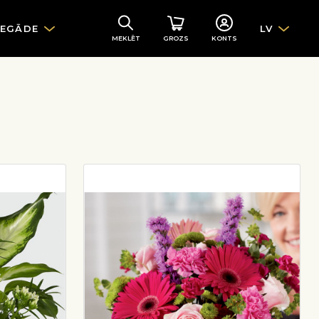
IEGĀDE
LV
MEKLĒT
GROZS
KONTS