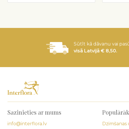
Sūtīt kā dāvanu vai pasū
visā Latvijā € 8,50.
Sazinieties ar mums
Populārāk
info@interflora.lv
Dzimšanas 