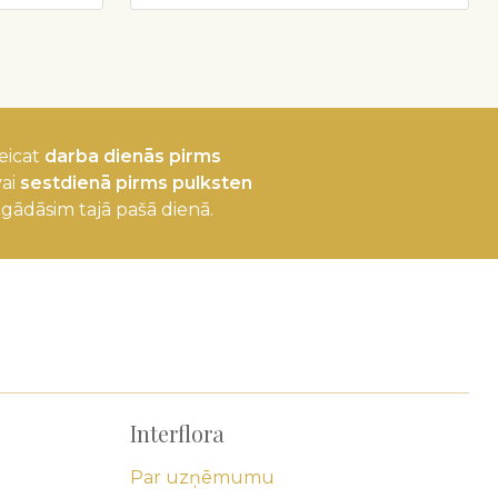
eicat
darba dienās pirms
ai
sestdienā pirms pulksten
egādāsim tajā pašā dienā.
Interflora
Par uzņēmumu