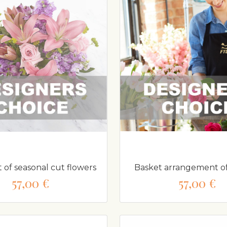
of seasonal cut flowers
Basket arrangement of
57,00 €
57,00 €