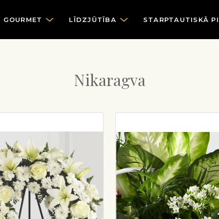
GOURMET
LĪDZJŪTĪBA
STARPTAUTISKĀ P
Nikaragva