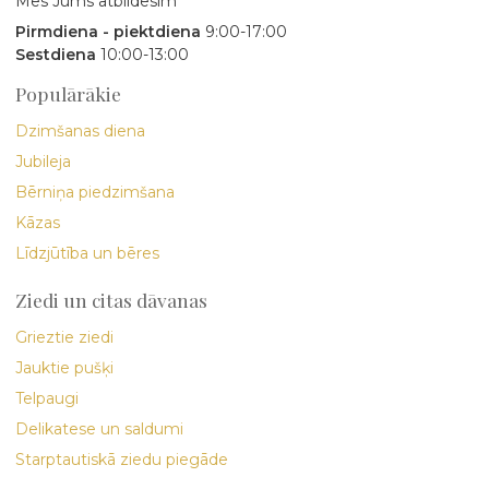
Mēs Jums atbildēsim
Pirmdiena - piektdiena
9:00-17:00
Sestdiena
10:00-13:00
Populārākie
Dzimšanas diena
Jubileja
Bērniņa piedzimšana
Kāzas
Līdzjūtība un bēres
Ziedi un citas dāvanas
Grieztie ziedi
Jauktie pušķi
Telpaugi
Delikatese un saldumi
Starptautiskā ziedu piegāde