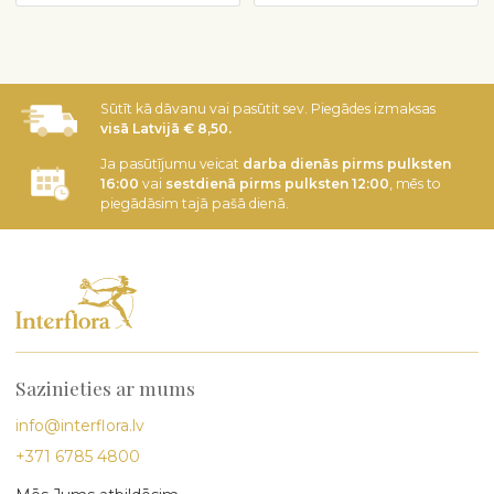
Sūtīt kā dāvanu vai pasūtit sev. Piegādes izmaksas
visā Latvijā € 8,50.
Ja pasūtījumu veicat
darba dienās pirms pulksten
16:00
vai
sestdienā pirms pulksten 12:00
, mēs to
piegādāsim tajā pašā dienā.
Sazinieties ar mums
info@interflora.lv
+371 6785 4800