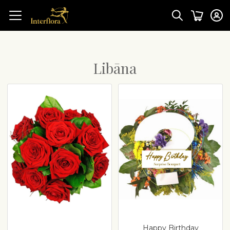
Libāna
Happy Birthday