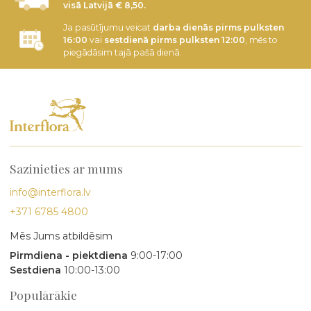
visā Latvijā € 8,50.
Ja pasūtījumu veicat
darba dienās pirms pulksten
16:00
vai
sestdienā pirms pulksten 12:00
, mēs to
piegādāsim tajā pašā dienā.
Sazinieties ar mums
info@interflora.lv
+371 6785 4800
Mēs Jums atbildēsim
Pirmdiena - piektdiena
9:00-17:00
Sestdiena
10:00-13:00
Populārākie