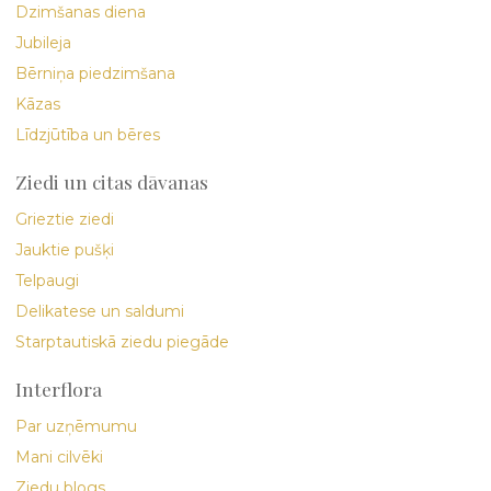
Dzimšanas diena
Jubileja
Bērniņa piedzimšana
Kāzas
Līdzjūtība un bēres
Ziedi un citas dāvanas
Grieztie ziedi
Jauktie pušķi
Telpaugi
Delikatese un saldumi
Starptautiskā ziedu piegāde
Interflora
Par uzņēmumu
Mani cilvēki
Ziedu blogs