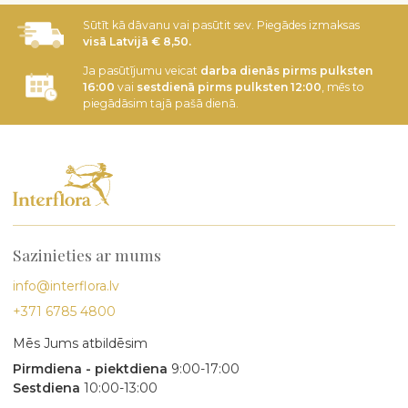
Sūtīt kā dāvanu vai pasūtit sev. Piegādes izmaksas
visā Latvijā € 8,50.
Ja pasūtījumu veicat
darba dienās pirms pulksten
16:00
vai
sestdienā pirms pulksten 12:00
, mēs to
piegādāsim tajā pašā dienā.
Sazinieties ar mums
info@interflora.lv
+371 6785 4800
Mēs Jums atbildēsim
Pirmdiena - piektdiena
9:00-17:00
Sestdiena
10:00-13:00