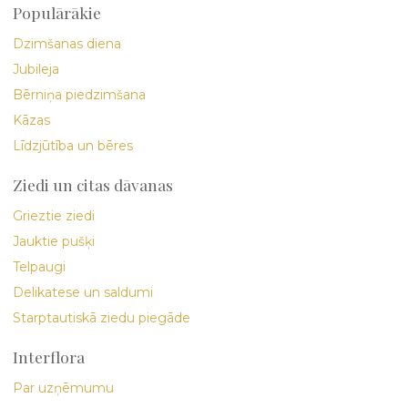
Populārākie
Dzimšanas diena
Jubileja
Bērniņa piedzimšana
Kāzas
Līdzjūtība un bēres
Ziedi un citas dāvanas
Grieztie ziedi
Jauktie pušķi
Telpaugi
Delikatese un saldumi
Starptautiskā ziedu piegāde
Interflora
Par uzņēmumu