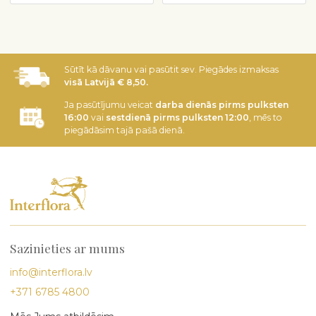
Sūtīt kā dāvanu vai pasūtit sev. Piegādes izmaksas
visā Latvijā € 8,50.
Ja pasūtījumu veicat
darba dienās pirms pulksten
16:00
vai
sestdienā pirms pulksten 12:00
, mēs to
piegādāsim tajā pašā dienā.
Sazinieties ar mums
info@interflora.lv
+371 6785 4800