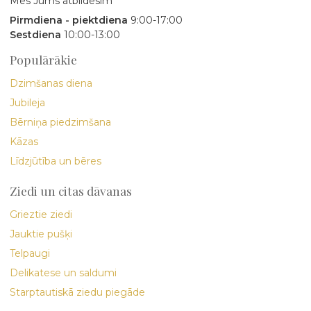
Mēs Jums atbildēsim
Pirmdiena - piektdiena
9:00-17:00
Sestdiena
10:00-13:00
Populārākie
Dzimšanas diena
Jubileja
Bērniņa piedzimšana
Kāzas
Līdzjūtība un bēres
Ziedi un citas dāvanas
Grieztie ziedi
Jauktie pušķi
Telpaugi
Delikatese un saldumi
Starptautiskā ziedu piegāde