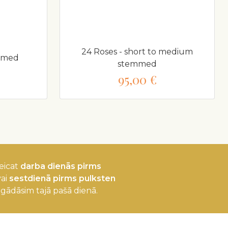
24 Roses - short to medium
mmed
stemmed
95,00 €
eicat
darba dienās pirms
ai
sestdienā pirms pulksten
egādāsim tajā pašā dienā.