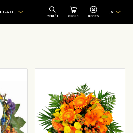
IEGĀDE
LV
MEKLĒT
GROZS
KONTS