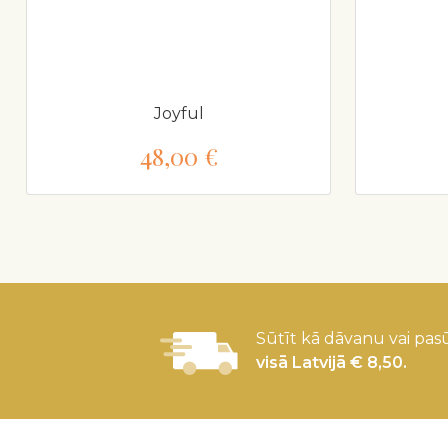
Joyful
48,00 €
Sūtīt kā dāvanu vai pasū
visā Latvijā € 8,50.