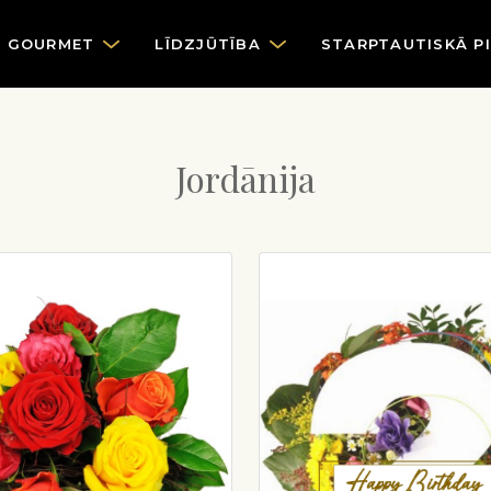
GOURMET
LĪDZJŪTĪBA
STARPTAUTISKĀ P
Jordānija