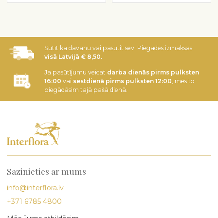
Sūtīt kā dāvanu vai pasūtit sev. Piegādes izmaksas
visā Latvijā € 8,50.
Ja pasūtījumu veicat
darba dienās pirms pulksten
16:00
vai
sestdienā pirms pulksten 12:00
, mēs to
piegādāsim tajā pašā dienā.
Sazinieties ar mums
info@interflora.lv
+371 6785 4800