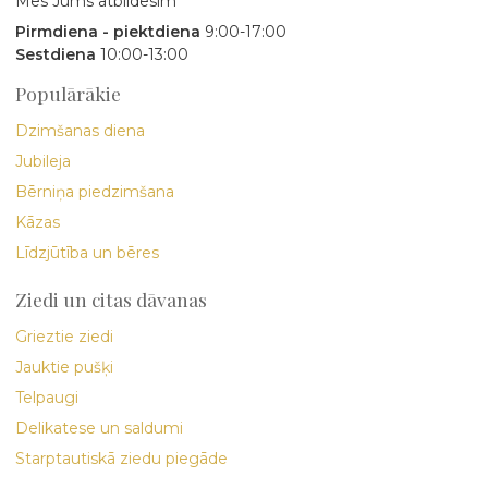
Mēs Jums atbildēsim
Pirmdiena - piektdiena
9:00-17:00
Sestdiena
10:00-13:00
Populārākie
Dzimšanas diena
Jubileja
Bērniņa piedzimšana
Kāzas
Līdzjūtība un bēres
Ziedi un citas dāvanas
Grieztie ziedi
Jauktie pušķi
Telpaugi
Delikatese un saldumi
Starptautiskā ziedu piegāde