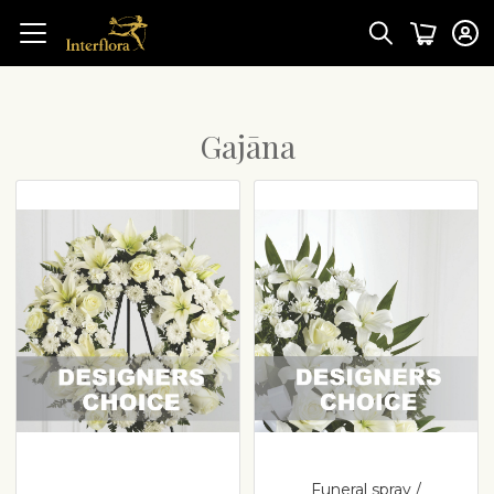
Gajāna
Funeral spray /