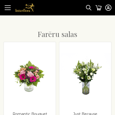
Farēru salas
Romantic Bouquet
Just Because