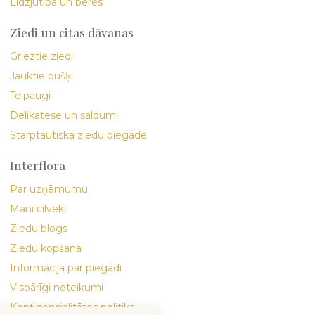
Līdzjūtība un bēres
Ziedi un citas dāvanas
Grieztie ziedi
Jauktie pušķi
Telpaugi
Delikatese un saldumi
Starptautiskā ziedu piegāde
Interflora
Par uzņēmumu
Mani cilvēki
Ziedu blogs
Ziedu kopšana
Informācija par piegādi
Vispārīgi noteikumi
Konfidencialitātes politika