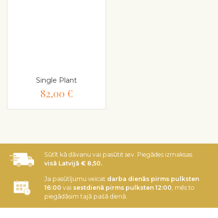
Single Plant
82,00 €
Sūtīt kā dāvanu vai pasūtit sev. Piegādes izmaksas
visā Latvijā € 8,50.
Ja pasūtījumu veicat
darba dienās pirms pulksten
16:00
vai
sestdienā pirms pulksten 12:00
, mēs to
piegādāsim tajā pašā dienā.