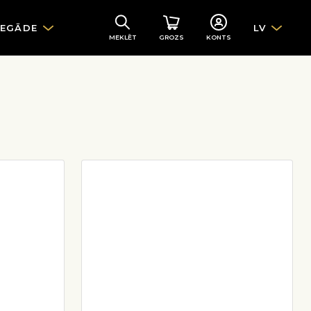
IEGĀDE
LV
MEKLĒT
GROZS
KONTS