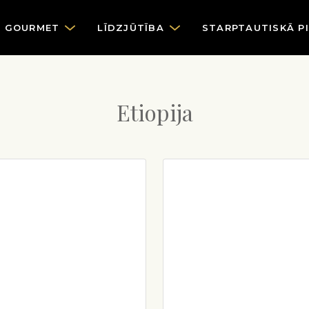
GOURMET
LĪDZJŪTĪBA
STARPTAUTISKĀ P
Etiopija