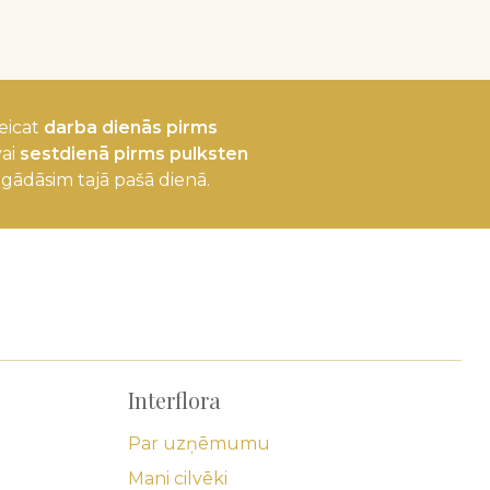
eicat
darba dienās pirms
ai
sestdienā pirms pulksten
egādāsim tajā pašā dienā.
Interflora
Par uzņēmumu
Mani cilvēki