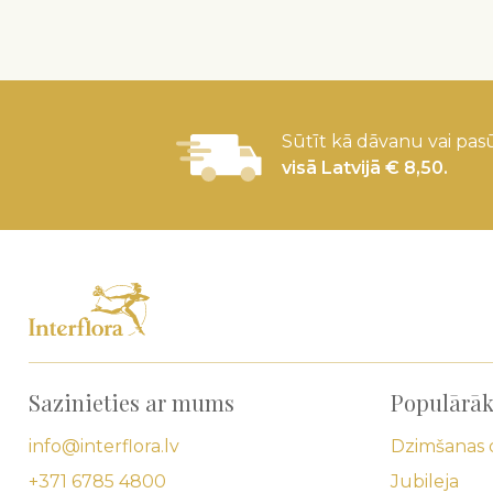
Sūtīt kā dāvanu vai pasū
visā Latvijā € 8,50.
Sazinieties ar mums
Populārāk
info@interflora.lv
Dzimšanas 
+371 6785 4800
Jubileja