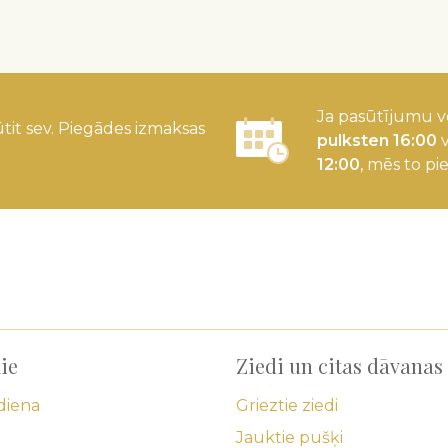
Ja pasūtījumu v
tit sev. Piegādes izmaksas
pulksten 16:00
v
12:00
, mēs to pi
ie
Ziedi un citas dāvanas
diena
Grieztie ziedi
Jauktie pušķi