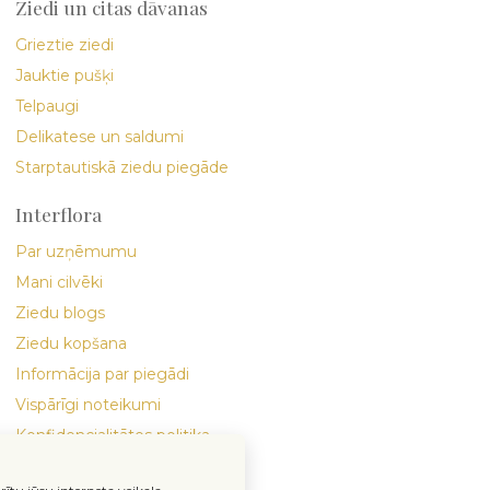
Ziedi un citas dāvanas
Grieztie ziedi
Jauktie pušķi
Telpaugi
Delikatese un saldumi
Starptautiskā ziedu piegāde
Interflora
Par uzņēmumu
Mani cilvēki
Ziedu blogs
Ziedu kopšana
Informācija par piegādi
Vispārīgi noteikumi
Konfidencialitātes politika