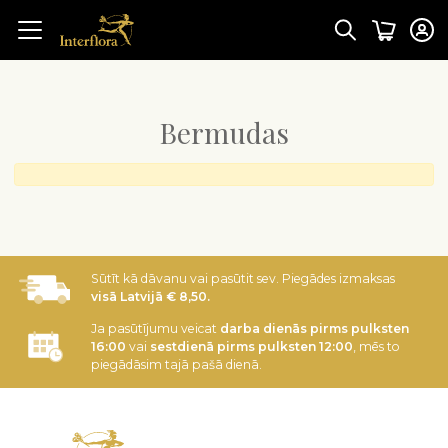
Bermudas
Sūtīt kā dāvanu vai pasūtit sev. Piegādes izmaksas
visā Latvijā € 8,50.
Ja pasūtījumu veicat
darba dienās pirms pulksten
16:00
vai
sestdienā pirms pulksten 12:00
, mēs to
piegādāsim tajā pašā dienā.