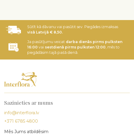
Sūtīt kā dāvanu vai pasūtit sev. Piegādes izmaksas
visā Latvijā € 8,50.
Ja pasūtījumu veicat
darba dienās pirms pulksten
16:00
vai
sestdienā pirms pulksten 12:00
, mēs to
piegādāsim tajā pašā dienā.
Sazinieties ar mums
info@interflora.lv
+371 6785 4800
Mēs Jums atbildēsim