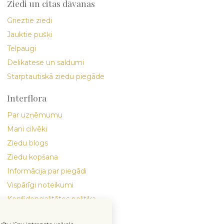
Ziedi un citas dāvanas
Grieztie ziedi
Jauktie pušķi
Telpaugi
Delikatese un saldumi
Starptautiskā ziedu piegāde
Interflora
Par uzņēmumu
Mani cilvēki
Ziedu blogs
Ziedu kopšana
Informācija par piegādi
Vispārīgi noteikumi
Konfidencialitātes politika