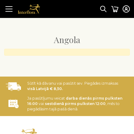
Angola
Sūtīt kā dāvanu vai pasūtit sev. Piegādes izmaksas
visā Latvijā € 8,50.
Ja pasūtījumu veicat
darba dienās pirms pulksten
16:00
vai
sestdienā pirms pulksten 12:00
, mēs to
piegādāsim tajā pašā dienā.