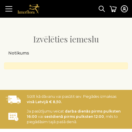
Izvēlēties iemeslu
Notikums
Sūtīt kā dāvanu vai pasūtit sev. Piegādes izmaksas
visā Latvijā € 8,50.
Ja pasūtījumu veicat
darba dienās pirms pulksten
16:00
vai
sestdienā pirms pulksten 12:00
, mēs to
piegādāsim tajā pašā dienā.