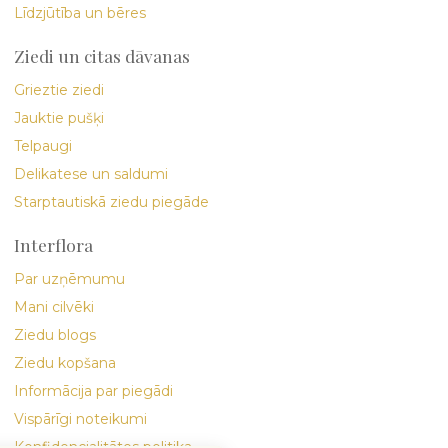
Līdzjūtība un bēres
Ziedi un citas dāvanas
Grieztie ziedi
Jauktie pušķi
Telpaugi
Delikatese un saldumi
Starptautiskā ziedu piegāde
Interflora
Par uzņēmumu
Mani cilvēki
Ziedu blogs
Ziedu kopšana
Informācija par piegādi
Vispārīgi noteikumi
Konfidencialitātes politika